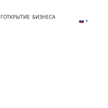
Г
ОТКРЫТИЕ  БИЗНЕСА
 и 
ектов