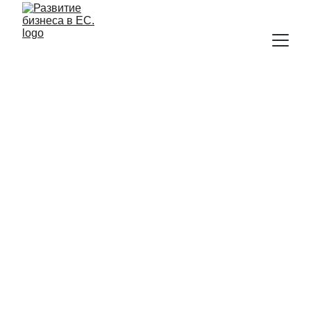
Планирование 
бизнеса с MerserPl в 
Нидерландах
Нид
ерланды — стратегический 