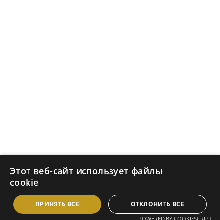
Бизнес-
инжиниринг в 
Польше и ЕС
Warszawa, Poland
ul. Ostrobramska 101
info@merserpl.com
+48 573 880 826
+48 504 236 955
Этот веб-сайт использует файлы
© Merser PL Sp. z o.o., Варшава
cookie
NIP:
 1133148742 
REGON:
 529912190
© 2024. ВСЕ ПРАВА ЗАЩИЩЕНЫ
ПРИНЯТЬ ВСЕ
ОТКЛОНИТЬ ВСЕ
POWERED BY COOKIESCRIPT