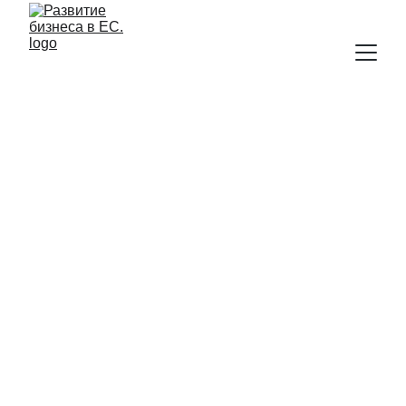
ПРОФЕССИОНАЛЬНЫЙ 
БИЗНЕС-ПЛАН 
И 
ФИНАНСОВАЯ МОДЕЛЬ в 
Польше 
Помогаем  бизнесу ПОЛУЧИТЬ 