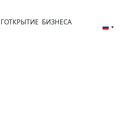
Г
ОТКРЫТИЕ  БИЗНЕСА
а и 
ектов