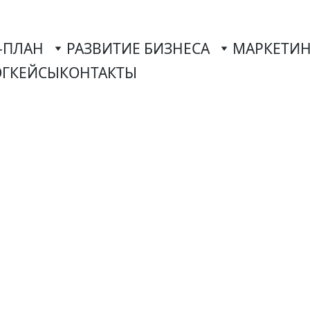
-ПЛАН
РАЗВИТИЕ БИЗНЕСА
МАРКЕТИН
ОГ
КЕЙСЫ
КОНТАКТЫ
разработк
юнхене
делирование про