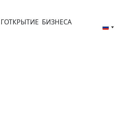
Г
ОТКРЫТИЕ  БИЗНЕСА
а и 
ектов