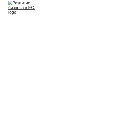
Профессиональный 
Бизнес-План в 
Познани: 
стратегия, 
расчёты, финансовая 
модель