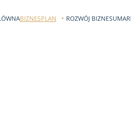
ŁÓWNA
BIZNESPLAN
ROZWÓJ BIZNESU
MAR
 Business Plan for
 Growth