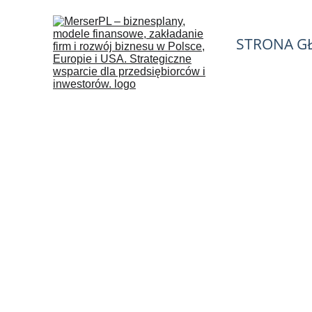
STRONA G
Professional
Launch and