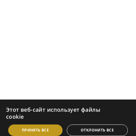
Бизнес-
инжиниринг в 
Польше и ЕС
Warszawa, Poland
ul. Ostrobramska 101
info@merserpl.com
+48 573 880 826
+48 504 236 955
Этот веб-сайт использует файлы
© Merser PL Sp. z o.o., Варшава
cookie
NIP:
 1133148742 
REGON:
 529912190
© 2024. ВСЕ ПРАВА ЗАЩИЩЕНЫ
ПРИНЯТЬ ВСЕ
ОТКЛОНИТЬ ВСЕ