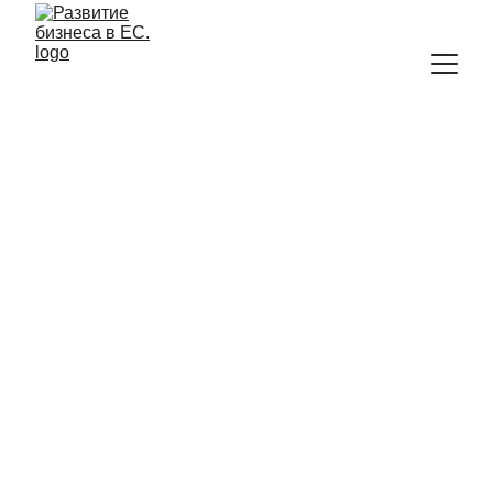
ПЛАНИРУЕТЕ ВКЛАДЫВАТЬ 
ДЕНЬГИ И НЕ ПОНИМАЕТЕ, 
КОГДА БИЗНЕС ВЫЙДЕТ В 
НОЛЬ 
И ГДЕ ОН 